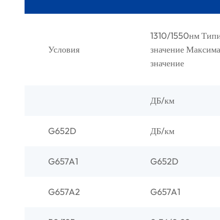
1310/1550нм Тип
Условия
значение Максим
значение
ДБ/км
G652D
ДБ/км
G657A1
G652D
G657A2
G657A1