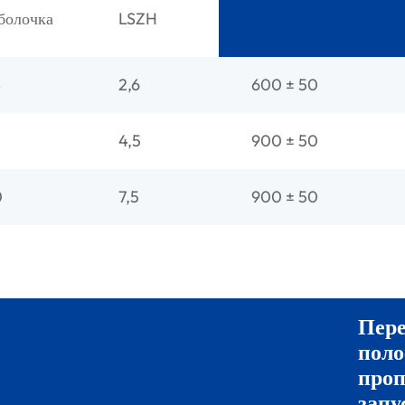
болочка
LSZH
4
2,6
600 ± 50
4,5
900 ± 50
0
7,5
900 ± 50
Пер
поло
проп
запу