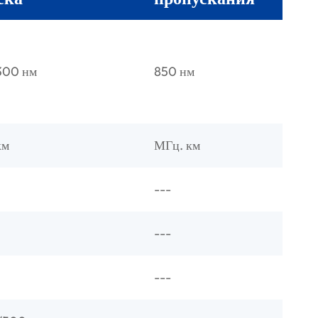
300 нм
850 нм
км
МГц. км
---
---
---