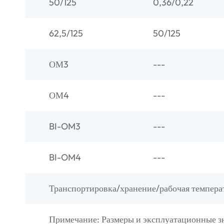
50/125
0,36/0,22
62,5/125
50/125
ОМ3
---
ОМ4
---
BI-OM3
---
BI-OM4
---
Транспортировка/хранение/рабочая температур
Примечание: Размеры и эксплуатационные зн