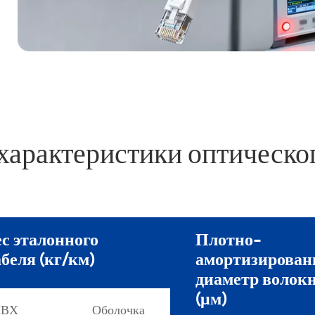
характеристики оптическо
с эталонного
Плотно-
беля (кг/км)
амортизирова
диаметр волок
(μм)
ПВХ
Оболочка