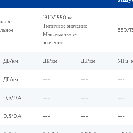
1310/1550нм
ичное
Типичное значение
альное
850/1
Максимальное
значение
ДБ/км
ДБ/км
ДБ/км
МГц. 
ДБ/км
---
---
---
0,5/0,4
---
---
---
0,5/0,4
---
---
---