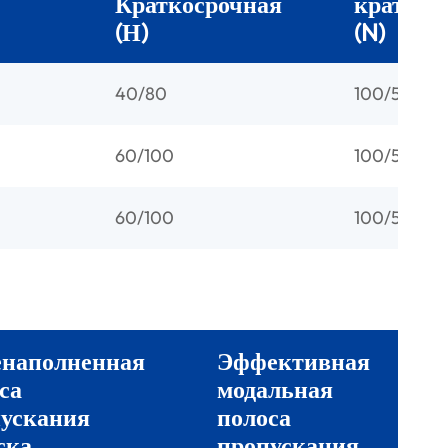
Краткосрочная
краткос
(Н)
(N)
40/80
100/500
60/100
100/500
60/100
100/500
енаполненная
Эффективная
са
модальная
ускания
полоса
ска
пропускания