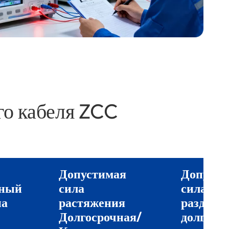
го кабеля ZCC
Допустимая
Допусти
нный
сила
сила
на
растяжения
раздавл
Долгосрочная/
долгоср