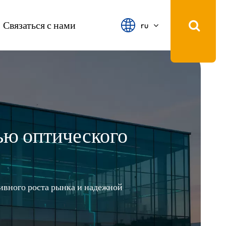
Связаться с нами
ru
English
français
Español
русский
ю оптического
português
中文
ивного роста рынка и надежной