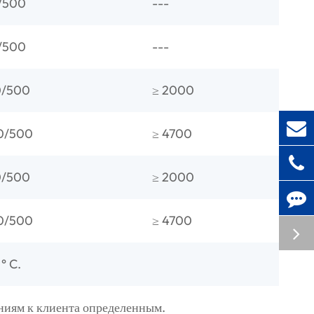
/500
---
/500
---
0/500
≥ 2000
0/500
≥ 4700
0/500
≥ 2000
0/500
≥ 4700
° C.
ниям к клиента определенным.