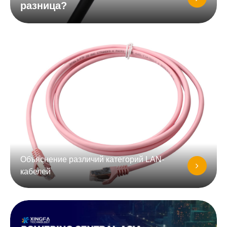
разница?
Объяснение различий категорий LAN-
кабелей