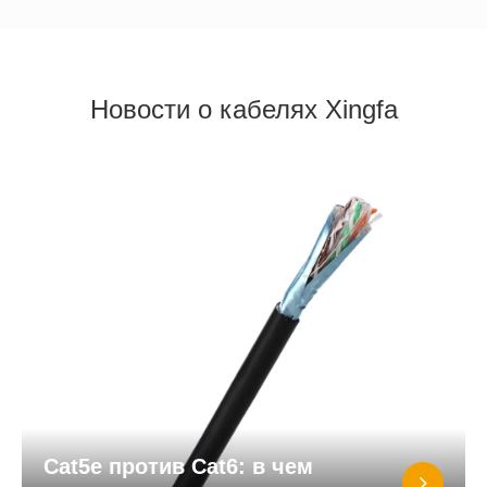
Новости о кабелях Xingfa
Cat5e против Cat6: в чем