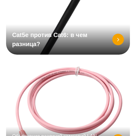
Cat5e против Cat6: в чем
разница?